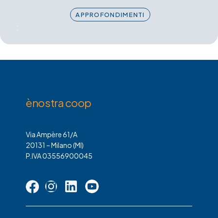
APPROFONDIMENTI
;
ènostra coop
Via Ampère 61/A
20131 – Milano (MI)
P.IVA 03556900045