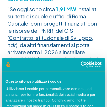
“Se oggi sono circa
1,9 i MW
installati
sui tetti di scuole e uffici di Roma
Capitale, con i progetti finanziati con
le risorse del PNRR, del CIS
(
Contratto Istituzionale di Sviluppo
,
ndr
), da altri finanziamenti si potrà
arrivare
entro il 2026 a installare
circa
8 MW
di nuovi impianti solari”, si
legge
sul sito di Roma Capitale
, che
parla di circa
1.200 edifici pubblici
potenzialmente utilizzabili per
Questo sito web utilizza i cookie
installare impianti su tetto su
Utilizziamo i cookie per personalizzare contenuti ed
palestre, scuole, uffici, biblioteche,
annunci, per fornire funzionalità dei social media e per
analizzare il nostro traffico. Condividiamo inoltre
musei e edifici di edilizia sociale.
informazioni sul modo in cui utilizza il nostro sito con i