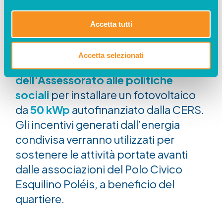
di oltre quaranta realtà che operano
per contrastare l’emarginazione
Accetta tutti
sociale. Con il nuovo Regolamento,
l’Amministrazione di Roma Capitale
Accetta selezionati
metterà a disposizione il
tetto
dell’Assessorato alle politiche
sociali
per installare un fotovoltaico
da
50 kWp
autofinanziato dalla CERS.
Gli incentivi generati dall’energia
condivisa verranno utilizzati per
sostenere le attività portate avanti
dalle associazioni del Polo Civico
Esquilino Poléis, a beneficio del
quartiere.