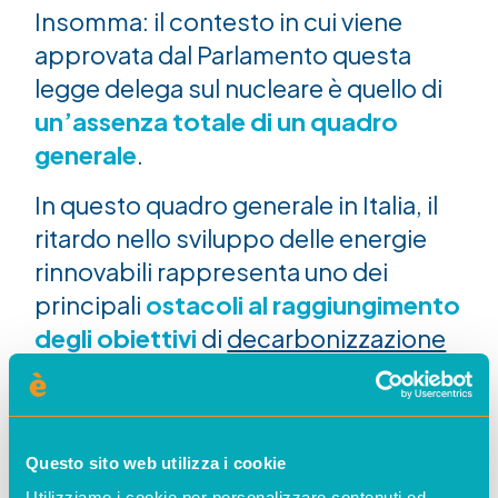
Insomma: il contesto in cui viene
approvata dal Parlamento questa
legge delega sul nucleare è quello di
un’assenza totale di un quadro
generale
.
In questo quadro generale in Italia, il
ritardo nello sviluppo delle energie
rinnovabili rappresenta uno dei
principali
ostacoli al raggiungimento
degli obiettivi
di
decarbonizzazione
previsti per il 2030.
Il nucleare ha tempi che non si
conciliano coi target al 2030, che è
Questo sito web utilizza i cookie
tra soli quattro anni. Intanto viviamo
Utilizziamo i cookie per personalizzare contenuti ed