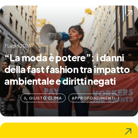
7 Luglio 2026
“La moda è potere”: i danni
della fast fashion tra impatto
ambientale e diritti negati
IL GIUSTO CLIMA
APPROFONDIMENTI
;