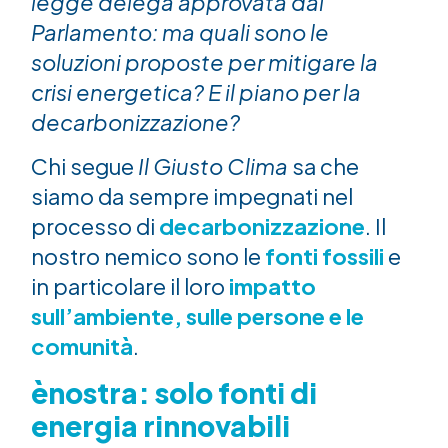
legge delega approvata dal
Parlamento: ma quali sono le
soluzioni proposte per mitigare la
crisi energetica? E il piano per la
decarbonizzazione?
Chi segue
Il Giusto Clima
sa che
siamo da sempre impegnati nel
processo di
decarbonizzazione
. Il
nostro nemico sono le
fonti fossili
e
in particolare il loro
impatto
sull’ambiente, sulle persone e le
comunità
.
ènostra: solo fonti di
energia rinnovabili