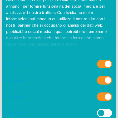
una crisi energetica che
annunci, per fornire funzionalità dei social media e per
richiederebbe delle misure
analizzare il nostro traffico. Condividiamo inoltre
informazioni sul modo in cui utilizza il nostro sito con i
nell’immediato
, che noi chiediamo
nostri partner che si occupano di analisi dei dati web,
almeno da marzo. Ad esempio, visto il
pubblicità e social media, i quali potrebbero combinarle
caldo che si è verificato ad aprile, si
con altre informazioni che ha fornito loro o che hanno
sarebbe potuto anticipare la fine
raccolto dal suo utilizzo dei loro servizi.
della stagione di riscaldamento in
Selezione
modo da non sprecare gas. Invece
Necessari
del
nulla.
consenso
Riduzione delle accise:
Preferenze
l’unica cosa che è stata
fatta e però non serviva
Statistiche
L’unico provvedimento che il
Marketing