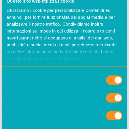
da consumatori passivi a protagonisti
Questo sito web utilizza i cookie
della transizione.
Utilizziamo i cookie per personalizzare contenuti ed
annunci, per fornire funzionalità dei social media e per
Come mai, “A Sud” ha scelto di
analizzare il nostro traffico. Condividiamo inoltre
essere socia e in fornitura con
informazioni sul modo in cui utilizza il nostro sito con i
nostri partner che si occupano di analisi dei dati web,
ènostra?
pubblicità e social media, i quali potrebbero combinarle
con altre informazioni che ha fornito loro o che hanno
“A Sud” è socia di ènostra perché
raccolto dal suo utilizzo dei loro servizi.
crediamo che la transizione
energetica debba avvenire attraverso
Selezione
un approccio
cooperativo,
Necessari
del
mutualistico e solidale
. Non si tratta
consenso
solo di acquistare “elettroni verdi”: il
Preferenze
mercato è pieno di offerte che, però,
non mettono in discussione il
Statistiche
modello di profitto sottostante o i