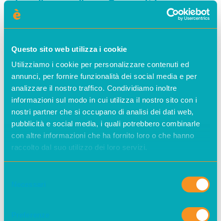
lo sviluppo di una Comunità
Energetica Rinnovabile locale
.
Mettendo a disposizione della CER
l’energia prodotta dall’impianto,
Questo sito web utilizza i cookie
ènostra punta a favorire il
Utilizziamo i cookie per personalizzare contenuti ed
coinvolgimento di piccole e medie
annunci, per fornire funzionalità dei social media e per
analizzare il nostro traffico. Condividiamo inoltre
imprese e di altre realtà del territorio,
informazioni sul modo in cui utilizza il nostro sito con i
stimolando la successiva
nostri partner che si occupano di analisi dei dati web,
realizzazione e aggregazione di nuovi
pubblicità e social media, i quali potrebbero combinarle
impianti rinnovabili.
con altre informazioni che ha fornito loro o che hanno
raccolto dal suo utilizzo dei loro servizi.
Le
socie
e i
soci sovventori
di
ènostra che hanno partecipato al
Selezione
Necessari
Fondo Produzione
e che sono
del
consenso
coperti dall’energia prodotta
dall’impianto di Vicenza sono già stati
Preferenze