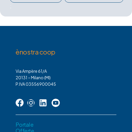
;
ènostra coop
Via Ampère 61/A
20131 – Milano (MI)
P.IVA 03556900045
Portale
Offerte