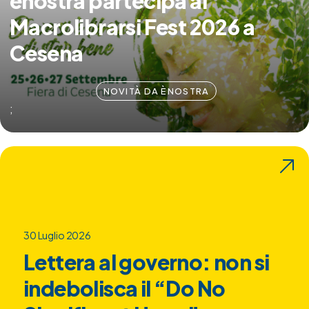
ènostra partecipa al
Macrolibrarsi Fest 2026 a
Cesena
NOVITÀ DA ÈNOSTRA
;
30 Luglio 2026
Lettera al governo: non si
indebolisca il “Do No