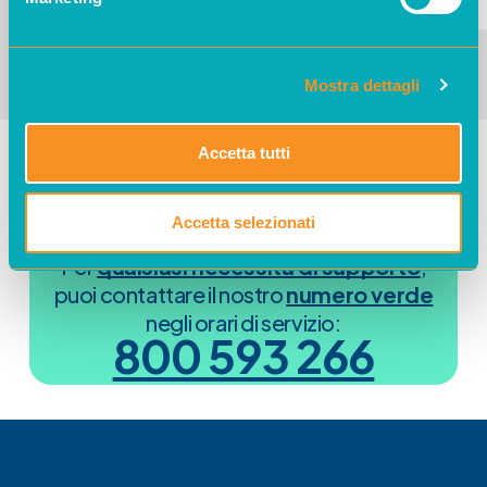
ma
è intestato ad altro utente
. Scegli
questa opzione se vuoi intestare a te il
contratto (VOLTURA).
Mostra dettagli
Accetta tutti
Accetta selezionati
Per
qualsiasi necessità di supporto
,
puoi contattare il nostro
numero verde
negli orari di servizio:
800 593 266