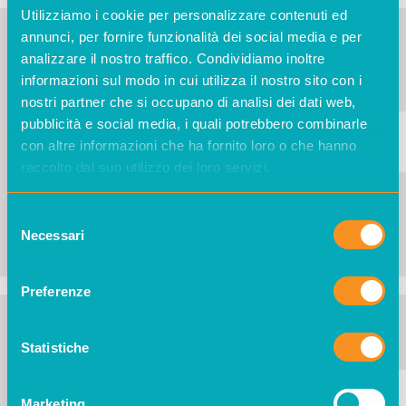
Utilizziamo i cookie per personalizzare contenuti ed
annunci, per fornire funzionalità dei social media e per
Richiesta posa nuovo
analizzare il nostro traffico. Condividiamo inoltre
contatore e
informazioni sul modo in cui utilizza il nostro sito con i
nostri partner che si occupano di analisi dei dati web,
attivazione
pubblicità e social media, i quali potrebbero combinarle
Il contatore
non
è presente e non è
Seleziona
con altre informazioni che ha fornito loro o che hanno
stata richiesta già una posa.
Vuoi
raccolto dal suo utilizzo dei loro servizi.
richiedere la posa
di un contatore
e
attivarlo intestando a te il contratto con
Selezione
ènostra.
Necessari
del
consenso
Preferenze
Cambio Intestazione
Statistiche
Contratto
Il
contratto è già attivo con ènostra
,
Seleziona
Marketing