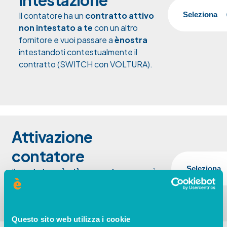
Il contatore ha un
contratto attivo
Seleziona
non intestato a te
con un altro
fornitore e vuoi passare a
ènostra
intestandoti contestualmente il
contratto (SWITCH con VOLTURA).
Attivazione
contatore
Seleziona
Il
contatore è già presente
, ma
non è
attivo
(non dà corrente). Scegli questa
opzione se vuoi
attivarlo con ènostra
.
Questo sito web utilizza i cookie