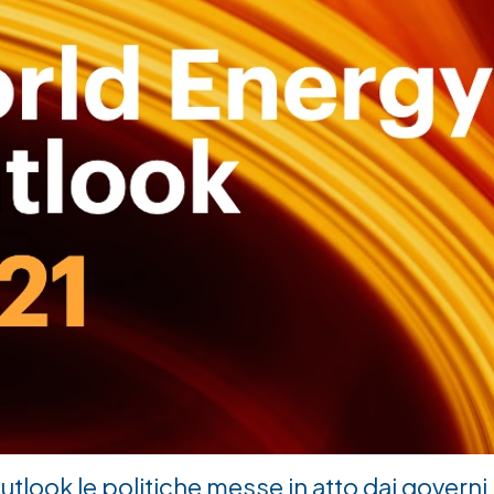
utlook
le politiche messe in atto dai governi