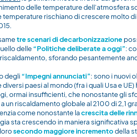
enimento delle temperature dell’atmosfera s
e temperature rischiano di crescere molto di
2015.
 esame
tre scenari di decarbonizzazione
poss
uello delle
“Politiche deliberate a oggi”
: co
 di riscaldamento, sforando pesantemente anc
lo degli
“Impegni annunciati”
: sono i nuovi o
diversi paesi al mondo (fra i quali Usa e UE
igi, ormai insufficienti, che nonostante gli sfo
a un riscaldamento globale al 2100 di 2,1 gr
idenzia come nonostante la
crescita delle rin
ia sta crescendo in maniera significativa sp
 loro
secondo maggiore incremento
della st