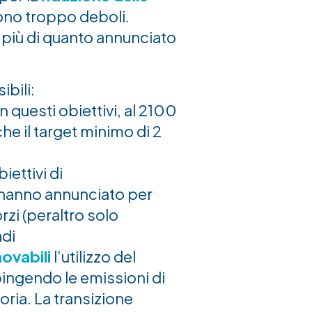
ono troppo deboli.
 più di quanto annunciato
ibili:
n questi obiettivi, al 2100
he il target minimo di 2
biettivi di
) hanno annunciato per
rzi (peraltro solo
adi
novabili
l’utilizzo del
ingendo le emissioni di
oria. La transizione