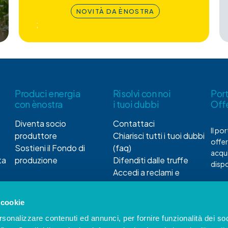
NOVITÀ DA ÈNOSTRA
;
Produci energia
Risolvi con noi
Por
con ènostra
i tuoi dubbi
Off
Diventa socio
Contattaci
Il po
produttore
Chiarisci tutti i tuoi dubbi
offer
Sostieni il Fondo di
(faq)
acqui
ta
produzione
Difenditi dalle truffe
dispo
Accedi a reclami e
servizio di conciliazione
 cookie
rsonalizzare contenuti ed annunci, per fornire funzionalità dei so