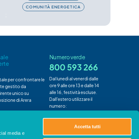
COMUNITÀ ENERGETICA
;
tale
Numero verde
erte
800 593 266
Dal lunedì al venerdì dalle
rtale per confrontare le
ore 9 alle ore 13 e dalle 14
te gestito da
alle 16, festività escluse.
rente unico su
Dall'estero utilizzare il
sizione di Arera
numero:
+ 39 0240031181
Accetta tutti
cial media e