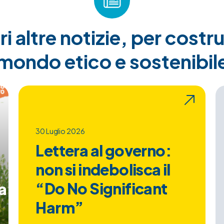
i altre notizie, per costru
mondo etico e sostenibil
30 Luglio 2026
Lettera al governo:
non si indebolisca il
“Do No Significant
a
Harm”