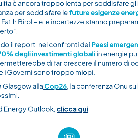
lita è ancora troppo lenta per soddisfare gli
nza per soddisfare le
future esigenze ener
 Fatih Birol – e le incertezze stanno preparan
erto”.
ndo il report, nei confronti dei
Paesi emergenti
70% degli investimenti globali
in energie pu
 permetterebbe di far crescere il numero di 
se i Governi sono troppo miopi.
 Glasgow alla
Cop26
, la conferenza Onu sul 
ssimi.
ld Energy Outlook,
clicca qui
.