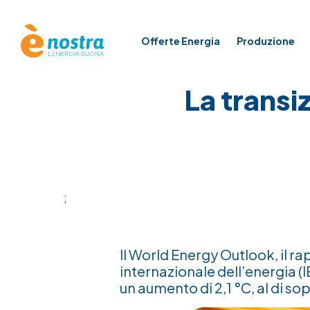
Offerte Energia
Produzione
La transi
;
Il
World Energy Outlook
, il 
internazionale dell’energia (
un aumento di 2,1 °C, al di so