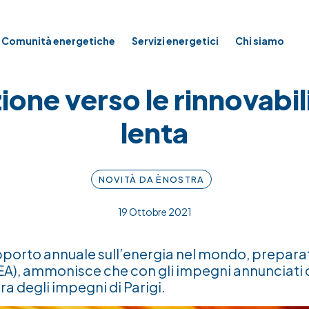
Comunità energetiche
Servizi energetici
Chi siamo
zione verso le rinnovabil
lenta
NOVITÀ DA ÈNOSTRA
19 Ottobre 2021
rapporto annuale sull’energia nel mondo, prepara
IEA), ammonisce che con gli impegni annunciati o
pra degli impegni di Parigi.