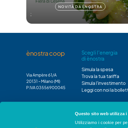
NOVITÀ DA ÈNOSTRA
;
ènostra coop
Scegli l'energia
di ènostra
Simula la spesa
Via Ampère 61/A
Trova la tua tariffa
20131 – Milano (MI)
Simula l'investimento
P.IVA 03556900045
Leggi con noi la bollet
Questo sito web utilizza i
Utilizziamo i cookie per pe