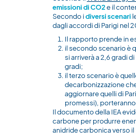
emissioni di CO2
e il cont
Secondo i
diversi scenari
l
dagli accordi di Parigi nel 
Il rapporto prende in
il secondo scenario è q
si arriverà a 2,6 gradi
gradi;
il terzo scenario è quel
decarbonizzazione che 
aggiornare quelli di Par
promessi), porteranno 
Il documento della IEA ev
carbone per produrre energ
anidride carbonica verso il