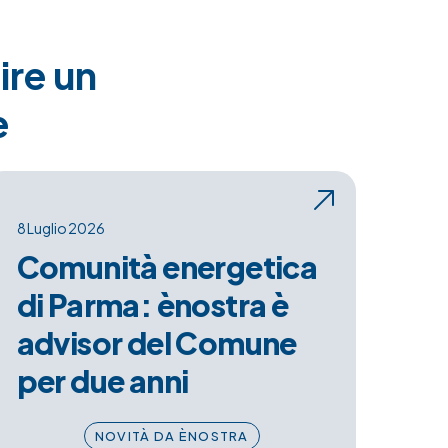
ire un
e
8 Luglio 2026
Comunità energetica
di Parma: ènostra è
advisor del Comune
per due anni
NOVITÀ DA ÈNOSTRA