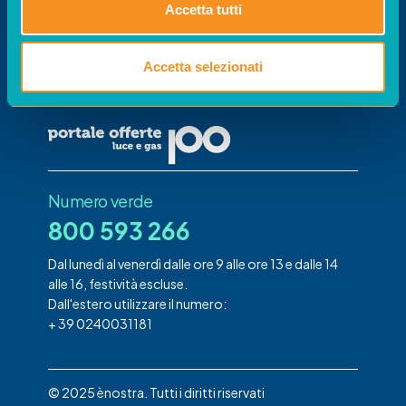
Portale
Accetta tutti
Offerte
Il portale per confrontare le offerte gestito da
Accetta selezionati
acquirente unico su disposizione di Arera
Numero verde
800 593 266
Dal lunedì al venerdì dalle ore 9 alle ore 13 e dalle 14
alle 16, festività escluse.
Dall'estero utilizzare il numero:
+ 39 0240031181
© 2025 ènostra. Tutti i diritti riservati