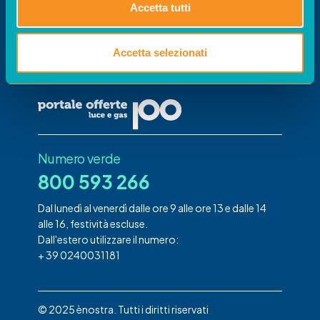
Portale
Accetta tutti
Offerte
Il portale per confrontare le offerte gestito da
Accetta selezionati
acquirente unico su disposizione di Arera
Numero verde
800 593 266
Dal lunedì al venerdì dalle ore 9 alle ore 13 e dalle 14
alle 16, festività escluse.
Dall'estero utilizzare il numero:
+ 39 0240031181
© 2025 ènostra. Tutti i diritti riservati