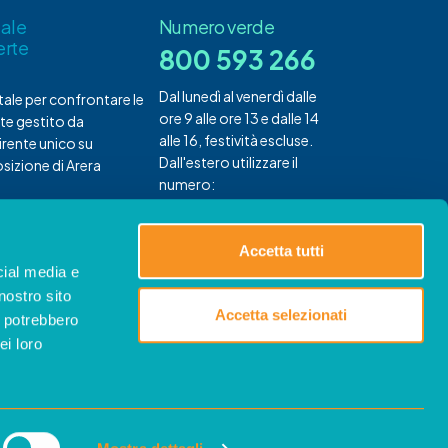
tale
Numero verde
erte
800 593 266
Dal lunedì al venerdì dalle
rtale per confrontare le
ore 9 alle ore 13 e dalle 14
te gestito da
alle 16, festività escluse.
rente unico su
Dall'estero utilizzare il
sizione di Arera
numero:
+ 39 0240031181
Accetta tutti
cial media e
nostro sito
Accetta selezionati
i potrebbero
ei loro