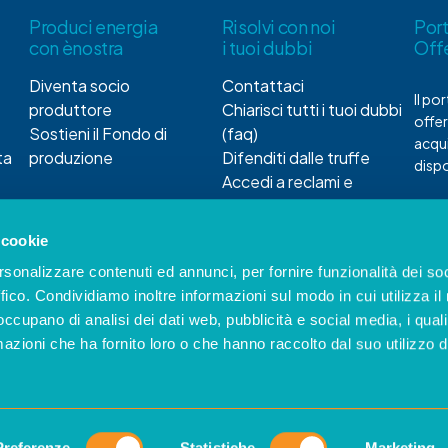
Produci energia
Risolvi con noi
Por
con ènostra
i tuoi dubbi
Off
Diventa socio
Contattaci
Il po
produttore
Chiarisci tutti i tuoi dubbi
offer
Sostieni il Fondo di
(faq)
acqui
ta
produzione
Difenditi dalle truffe
dispo
Accedi a reclami e
servizio di conciliazione
 cookie
rsonalizzare contenuti ed annunci, per fornire funzionalità dei so
ffico. Condividiamo inoltre informazioni sul modo in cui utilizza il 
 occupano di analisi dei dati web, pubblicità e social media, i qual
azioni che ha fornito loro o che hanno raccolto dal suo utilizzo d
le logiche di Good Ranking