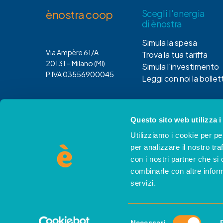
ènostra coop
Scegli l'energia
di ènostra
Simula la spesa
Via Ampère 61/A
Trova la tua tariffa
20131 – Milano (MI)
Simula l'investimento
P.IVA 03556900045
Leggi con noi la bollet
Questo sito web utilizza i
Utilizziamo i cookie per pe
per analizzare il nostro tra
© 2025 ènostra. Tutti i diritti riservati
con i nostri partner che si
combinarle con altre inform
Developed by
servizi.
Sito a basso impatto ambientale sviluppato secondo 
Selezione