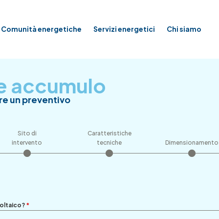
Comunità energetiche
Servizi energetici
Chi siamo
 e accumulo
re un preventivo
Sito di
Caratteristiche
intervento
tecniche
Dimensionamento
voltaico?
*