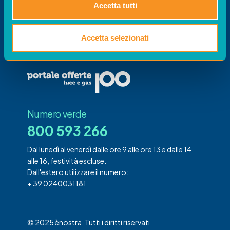
Portale
Accetta tutti
Offerte
Il portale per confrontare le offerte gestito da
Accetta selezionati
acquirente unico su disposizione di Arera
Numero verde
800 593 266
Dal lunedì al venerdì dalle ore 9 alle ore 13 e dalle 14
alle 16, festività escluse.
Dall'estero utilizzare il numero:
+ 39 0240031181
© 2025 ènostra. Tutti i diritti riservati