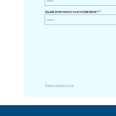
---
Quale intervento vuoi richiedere?
*
---
Salva una bozza