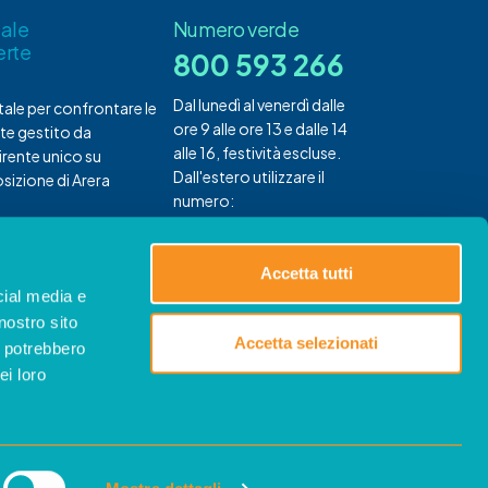
tale
Numero verde
erte
800 593 266
Dal lunedì al venerdì dalle
rtale per confrontare le
ore 9 alle ore 13 e dalle 14
te gestito da
alle 16, festività escluse.
rente unico su
Dall'estero utilizzare il
sizione di Arera
numero:
+ 39 0240031181
Accetta tutti
cial media e
nostro sito
Accetta selezionati
i potrebbero
ei loro