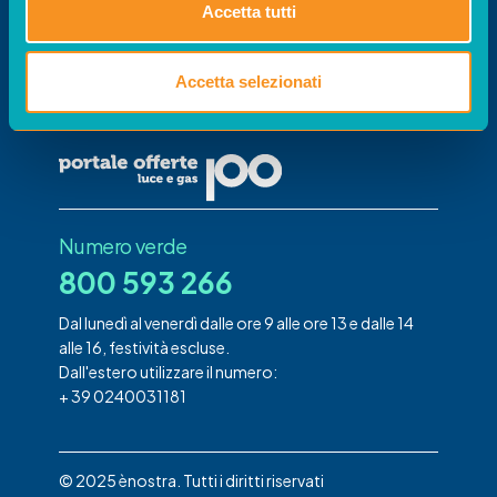
Portale
Accetta tutti
Offerte
Il portale per confrontare le offerte gestito da
Accetta selezionati
acquirente unico su disposizione di Arera
Numero verde
800 593 266
Dal lunedì al venerdì dalle ore 9 alle ore 13 e dalle 14
alle 16, festività escluse.
Dall'estero utilizzare il numero:
+ 39 0240031181
© 2025 ènostra. Tutti i diritti riservati