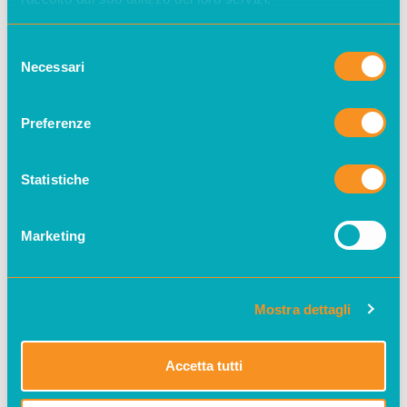
Selezione
DATA
Necessari
del
Giu 06 2026
Expired!
consenso
Preferenze
ORA
11:00 - 22:00
Statistiche
LUOGO
Marketing
mosso Milano
Via Angelo
Mosso 6
Mostra dettagli
Accetta tutti