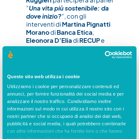
“
Una vita più sostenibile: da
dove inizio?
“, con gli
interventi di
Martina Pignatti
Morano
di
Banca Etica
,
Eleonora D’Elia
di
RECUP
e
Luigi Panaroni
de
La
Saponaria
, moderati da
Francesco Bevilacqua
,
giornalista di
Italia Che
Questo sito web utilizza i cookie
Cambia
.
Utilizziamo i cookie per personalizzare contenuti ed
La partecipazione al
annunci, per fornire funzionalità dei social media e per
analizzare il nostro traffico. Condividiamo inoltre
Festival è gratuita previa
informazioni sul modo in cui utilizza il nostro sito con i
iscrizione a
questo link
.
nostri partner che si occupano di analisi dei dati web,
pubblicità e social media, i quali potrebbero combinarle
con altre informazioni che ha fornito loro o che hanno
raccolto dal suo utilizzo dei loro servizi.