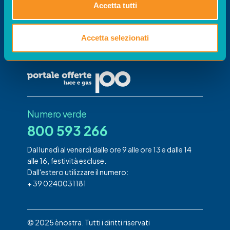
Portale
Accetta tutti
Offerte
Il portale per confrontare le offerte gestito da
Accetta selezionati
acquirente unico su disposizione di Arera
Numero verde
800 593 266
Dal lunedì al venerdì dalle ore 9 alle ore 13 e dalle 14
alle 16, festività escluse.
Dall'estero utilizzare il numero:
+ 39 0240031181
© 2025 ènostra. Tutti i diritti riservati